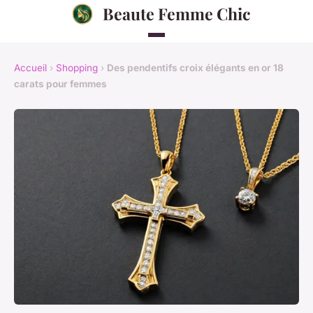
Beaute Femme Chic
Accueil
›
Shopping
›
Des pendentifs croix élégants en or 18
carats pour femmes