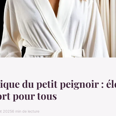
ique du petit peignoir : é
ort pour tous
ût 2025
6 min de lecture