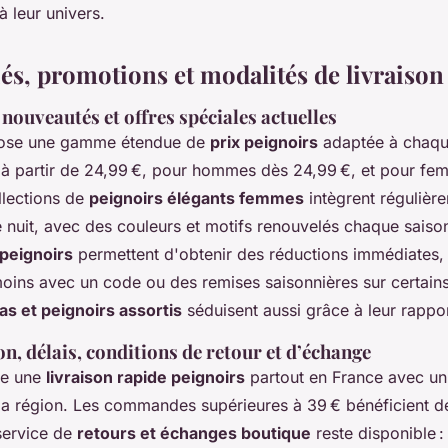
à leur univers.
és, promotions et modalités de livraison
, nouveautés et offres spéciales actuelles
pose une gamme étendue de
prix peignoirs
adaptée à chaqu
 à partir de 24,99 €, pour hommes dès 24,99 €, et pour fe
llections de
peignoirs élégants femmes
intègrent régulièr
e nuit, avec des couleurs et motifs renouvelés chaque saiso
peignoirs
permettent d'obtenir des réductions immédiates
oins avec un code ou des remises saisonnières sur certain
s et peignoirs assortis
séduisent aussi grâce à leur rappor
on, délais, conditions de retour et d’échange
re une
livraison rapide peignoirs
partout en France avec un
 la région. Les commandes supérieures à 39 € bénéficient de
 service de
retours et échanges boutique
reste disponible : 