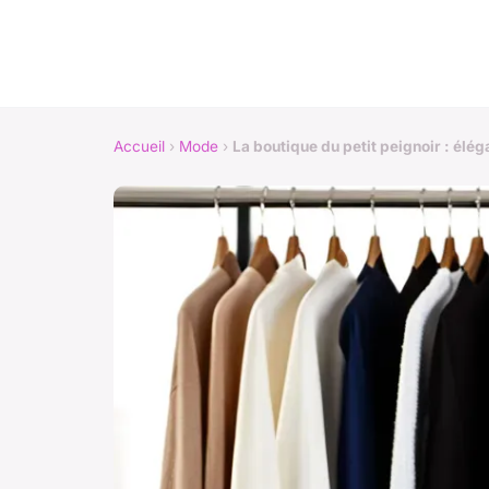
Accueil
›
Mode
›
La boutique du petit peignoir : élég