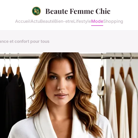
Beaute Femme Chic
Accueil
Actu
Beauté
Bien-etre
Lifestyle
Mode
Shopping
ance et confort pour tous