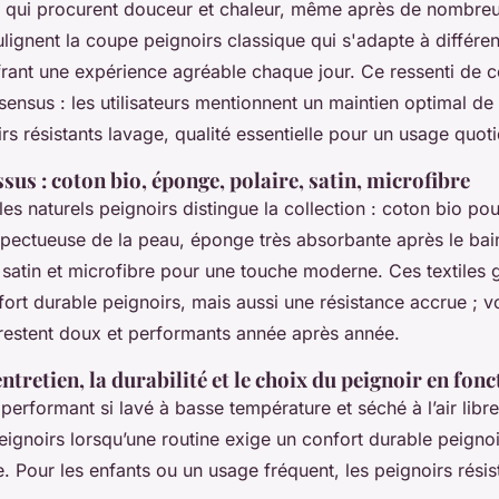
s qui procurent douceur et chaleur, même après de nombreu
ignent la coupe peignoirs classique qui s'adapte à différe
rant une expérience agréable chaque jour. Ce ressenti de c
sensus : les utilisateurs mentionnent un maintien optimal de
rs résistants lavage, qualité essentielle pour un usage quoti
ssus : coton bio, éponge, polaire, satin, microfibre
les naturels peignoirs distingue la collection : coton bio po
spectueuse de la peau, éponge très absorbante après le bain
 satin et microfibre pour une touche moderne. Ces textiles 
ort durable peignoirs, mais aussi une résistance accrue ; v
 restent doux et performants année après année.
ntretien, la durabilité et le choix du peignoir en fonc
 performant si lavé à basse température et séché à l’air lib
peignoirs lorsqu’une routine exige un confort durable peignoi
. Pour les enfants ou un usage fréquent, les peignoirs résis