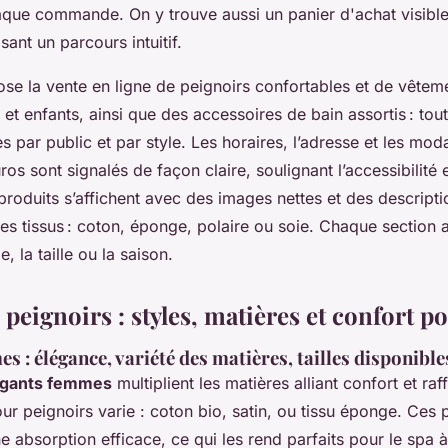
ue commande. On y trouve aussi un panier d'achat visibl
isant un parcours intuitif.
se la vente en ligne de peignoirs confortables et de vêtem
 enfants, ainsi que des accessoires de bain assortis : tou
 par public et par style. Les horaires, l’adresse et les moda
ros sont signalés de façon claire, soulignant l’accessibilité et
 produits s’affichent avec des images nettes et des descript
des tissus : coton, éponge, polaire ou soie. Chaque section a
e, la taille ou la saison.
 peignoirs : styles, matières et confort p
s : élégance, variété des matières, tailles disponible
légants femmes
multiplient les matières alliant confort et ra
ur peignoirs varie : coton bio, satin, ou tissu éponge. Ces p
e absorption efficace, ce qui les rend parfaits pour le spa à