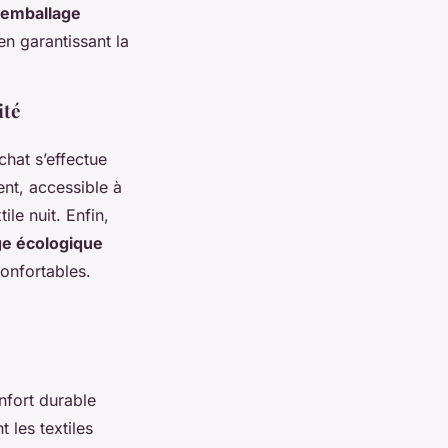
emballage
en garantissant la
ité
chat s’effectue
ent, accessible à
le nuit. Enfin,
e écologique
confortables.
nfort durable
 les textiles