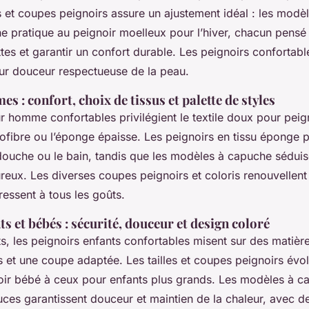
es et coupes peignoirs assure un ajustement idéal : les modè
e pratique au peignoir moelleux pour l’hiver, chacun pens
ttes et garantir un confort durable. Les peignoirs confortabl
ur douceur respectueuse de la peau.
 : confort, choix de tissus et palette de styles
r homme confortables privilégient le textile doux pour pei
rofibre ou l’éponge épaisse. Les peignoirs en tissu éponge
 douche ou le bain, tandis que les modèles à capuche séduis
reux. Les diverses coupes peignoirs et coloris renouvellent 
ressent à tous les goûts.
s et bébés : sécurité, douceur et design coloré
ts, les peignoirs enfants confortables misent sur des matièr
 et une coupe adaptée. Les tailles et coupes peignoirs évo
noir bébé à ceux pour enfants plus grands. Les modèles à c
uces garantissent douceur et maintien de la chaleur, avec d