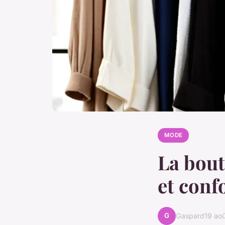
MODE
La bout
et conf
G
Gaspard
19 ao