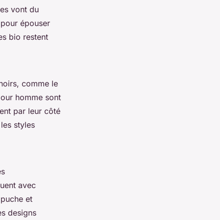
les vont du
é pour épouser
es bio restent
gnoirs, comme le
 pour homme sont
ent par leur côté
les styles
es
luent avec
apuche et
es designs