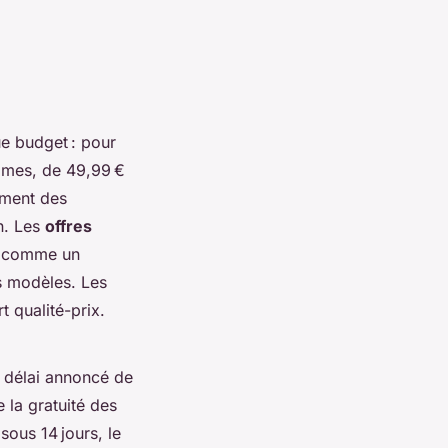
e budget : pour
mmes, de 49,99 €
ement des
n. Les
offres
, comme un
s modèles. Les
t qualité-prix.
 délai annoncé de
 la gratuité des
sous 14 jours, le