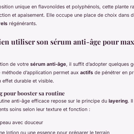
ition unique en flavonoïdes et polyphénols, cette plante r
ection et apaisement. Elle occupe une place de choix dans
rels
régénérants.
n utiliser son sérum anti-âge pour max
ction de votre
sérum anti-âge
, il suffit d’adopter quelques g
e méthode d’application permet aux
actifs
de pénétrer en pr
 effet durable et visible.
ng pour booster sa routine
utine anti-âge efficace repose sur le principe du
layering
. I
nts soins selon leur texture et fonction :
a peau avec douceur
ne lotion ou une essence pour préparer le terrain