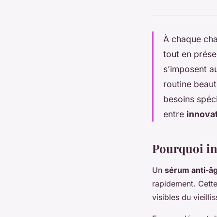
À chaque cha
tout en prése
s’imposent a
routine beau
besoins spéci
entre
innovat
Pourquoi in
Un
sérum anti-â
rapidement. Cett
visibles du vieill