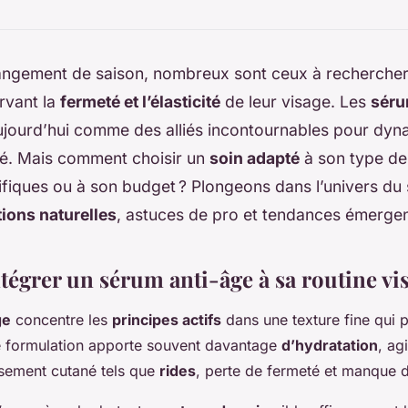
ngement de saison, nombreux sont ceux à recherche
rvant la
fermeté et l’élasticité
de leur visage. Les
séru
ujourd’hui comme des alliés incontournables pour dyn
té. Mais comment choisir un
soin adapté
à son type de
fiques ou à son budget ? Plongeons dans l’univers du
ions naturelles
, astuces de pro et tendances émergen
tégrer un sérum anti-âge à sa routine vi
ge
concentre les
principes actifs
dans une texture fine qui 
e formulation apporte souvent davantage
d’hydratation
, ag
issement cutané tels que
rides
, perte de fermeté et manque d