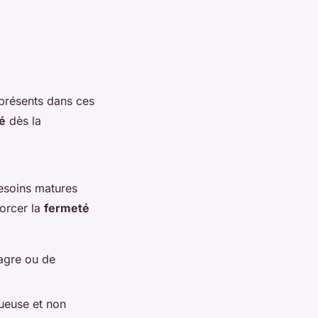
présents dans ces
é
dès la
besoins matures
forcer la
fermeté
nagre ou de
ueuse et non