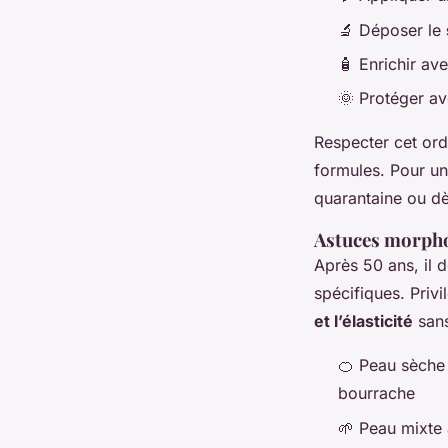
🔬 Déposer le
🧴 Enrichir av
🌞 Protéger ave
Respecter cet ord
formules. Pour un
quarantaine ou dè
Astuces morpho-
Après 50 ans, il 
spécifiques. Priv
et l’élasticité
sans
🍊 Peau sèche 
bourrache
🌱 Peau mixte 