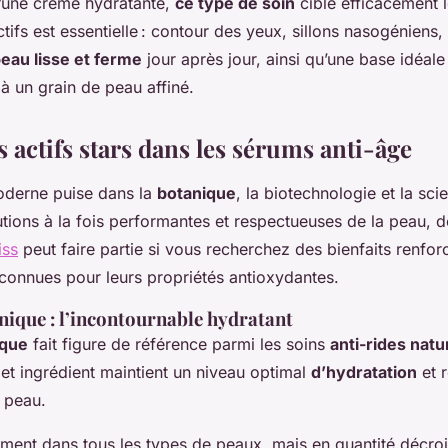
une crème hydratante,
ce type de soin
cible efficacement 
tifs est essentielle : contour des yeux, sillons nasogéniens,
eau lisse et ferme
jour après jour, ainsi qu’une base idéale
à un grain de peau affiné.
 actifs stars dans les sérums anti-âge
derne puise dans la
botanique
, la biotechnologie et la sc
tions à la fois performantes et respectueuses de la peau, 
iss
peut faire partie si vous recherchez des bienfaits renfor
econnues pour leurs propriétés antioxydantes.
nique : l’incontournable hydratant
ique
fait figure de référence parmi les soins
anti-rides natu
et ingrédient maintient un niveau optimal
d’hydratation
et 
 peau.
ement dans tous les types de peaux, mais en quantité décroi