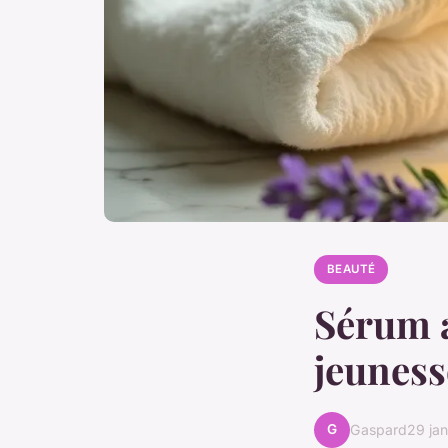
BEAUTÉ
Sérum an
jeuness
G
Gaspard
29 ja