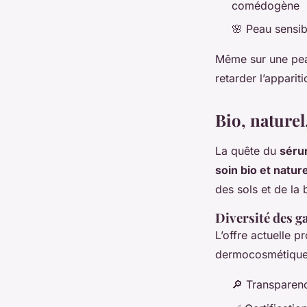
comédogène
🌸 Peau sensib
Même sur une pe
retarder l’apparit
Bio, naturel
La quête du
séru
soin bio et nature
des sols et de la 
Diversité des g
L’offre actuelle 
dermocosmétique p
🔎 Transparence