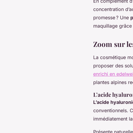
En complément d’
concentration d’ac
promesse ? Une
p
maquillage grâce 
Zoom sur les
La cosmétique mo
proposer des solu
enrichi en edelwe
plantes alpines r
L’acide hyaluro
L’acide hyaluron
conventionnels. C
immédiatement la
Présente naturell