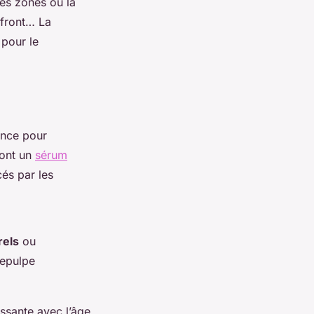
les zones où la
 front… La
 pour le
ience pour
dont un
sérum
cés par les
rels
ou
repulpe
ssante avec l’âge,