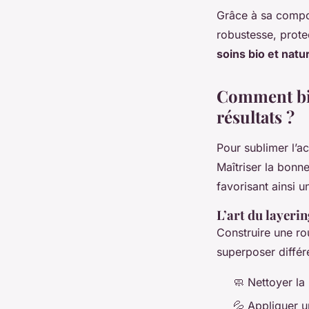
Grâce à sa compos
robustesse, prot
soins bio et natu
Comment bie
résultats ?
Pour sublimer l’a
Maîtriser la bonn
favorisant ainsi un
L’art du layeri
Construire une ro
superposer différe
🧼 Nettoyer l
💦 Appliquer u