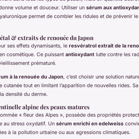
donne volume et douceur. Utiliser un
sérum aux antioxydan
hyaluronique permet de combler les ridules et de prévenir l
étal & extraits de renouée du Japon
ur ses effets dynamisants, le
resvératrol extrait de la re
 en cosmétique. Ce puissant
antioxydant
lutte contre les ra
ieillissement prématuré.
rum à la renouée du Japon
, c’est choisir une solution natu
e cutanée tout en limitant l’apparition de nouvelles rides. Sa
la densité du derme.
sentinelle alpine des peaux matures
nommée « fleur des Alpes », possède des propriétés protect
 au stress oxydatif. Un
sérum enrichi en edelweiss
convie
s à la pollution urbaine ou aux agressions climatiques.