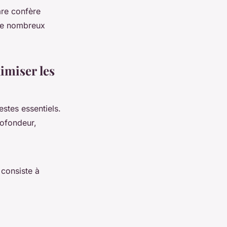
are confère
 de nombreux
imiser les
estes essentiels.
ofondeur,
l consiste à