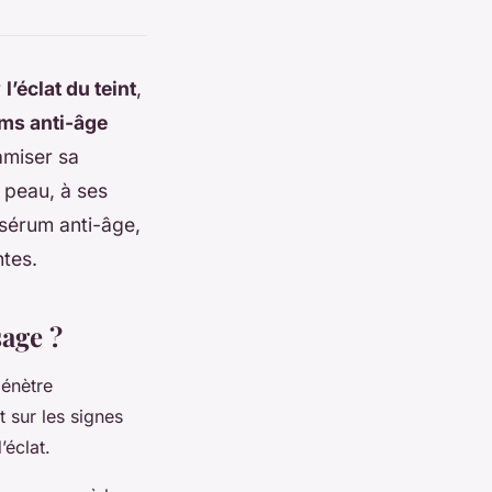
r
l’éclat du teint
,
ms anti-âge
amiser sa
 peau, à ses
 sérum anti-âge,
tes.
sage ?
pénètre
it sur les signes
’éclat.