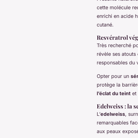
cette molécule re
enrichi en acide 
cutané.
Resvératrol vég
Très recherché po
révèle ses atouts
responsables du v
Opter pour un
sé
protège la barrièr
l’éclat du teint
et 
Edelweiss : la 
L’
edelweiss
, sur
remarquables face
aux peaux exposée